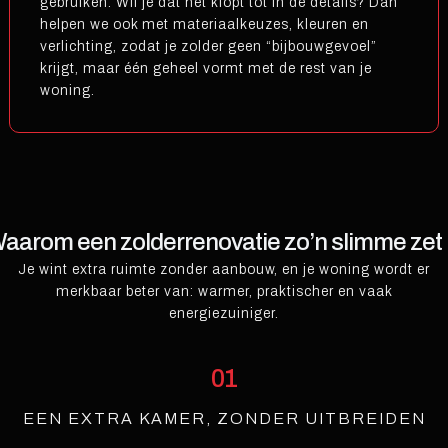
gebruiken. Wil je dat het klopt tot in de details? Dan
helpen we ook met materiaalkeuzes, kleuren en
verlichting, zodat je zolder geen “bijbouwgevoel”
krijgt, maar één geheel vormt met de rest van je
woning.
aarom een zolderrenovatie zo’n slimme zet 
Je wint extra ruimte zonder aanbouw, en je woning wordt er
merkbaar beter van: warmer, praktischer en vaak
energiezuiniger.
01
EEN EXTRA KAMER, ZONDER UITBREIDEN