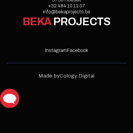
Style Guide
+32 484 10 11 07
info@bekaprojects.be
Licenses
Instructions
Changelog
BEKA
PROJECTS
Instagram
Facebook
Made by
Cology Digital