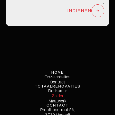
INDIENEN
HOME
Onze creaties
Onze creaties
Contact
TOTAALRENOVATIES
Contact
Service
Badkamer
Single
Zolder
Maatwerk
CONTACT
Proefbosstraat 54,
3730 Hoeselt