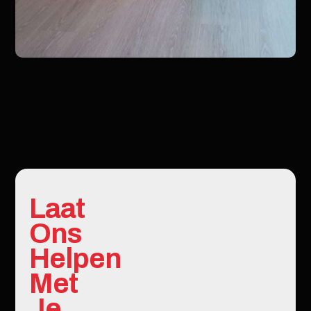
Laat
Ons
Helpen
Met
Je