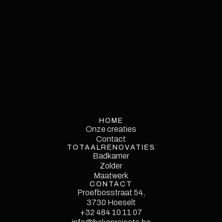
HOME
Onze creaties
Onze creaties
Contact
TOTAALRENOVATIES
Contact
Service
Badkamer
Single
Zolder
Maatwerk
CONTACT
Proefbosstraat 54,
3730 Hoeselt
Style Guide
+32 484 10 11 07