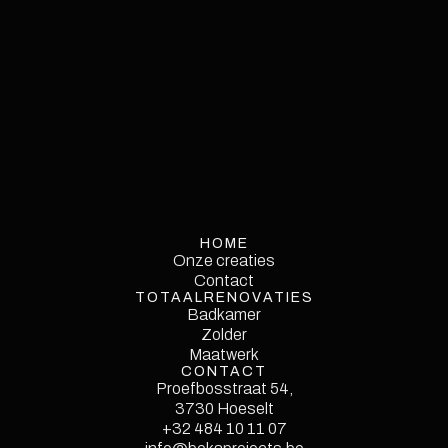
HOME
Onze creaties
Onze creaties
Contact
TOTAALRENOVATIES
Contact
Service
Badkamer
Single
Zolder
Maatwerk
CONTACT
Proefbosstraat 54,
3730 Hoeselt
Style Guide
+32 484 10 11 07