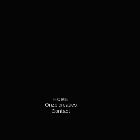
HOME
Onze creaties
Onze creaties
Contact
Contact
Service
Single