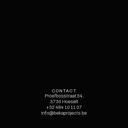
CONTACT
Proefbosstraat 54,
3730 Hoeselt
Style Guide
+32 484 10 11 07
info@bekaprojects.be
Licenses
Instructions
Changelog