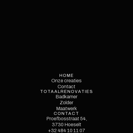
HOME
Onze creaties
Onze creaties
Contact
TOTAALRENOVATIES
Contact
Service
Badkamer
Single
Zolder
Maatwerk
CONTACT
Proefbosstraat 54,
3730 Hoeselt
Style Guide
+32 484 10 11 07