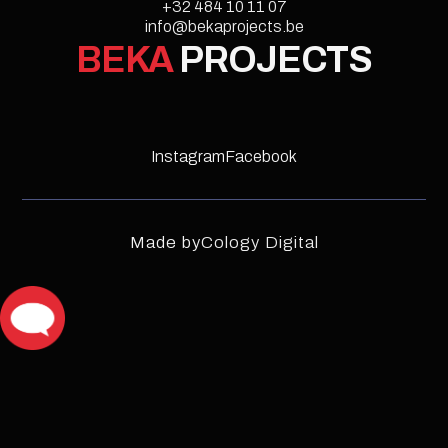
Style Guide
+32 484 10 11 07
info@bekaprojects.be
Licenses
Instructions
Changelog
BEKA
PROJECTS
Instagram
Facebook
Made by
Cology Digital