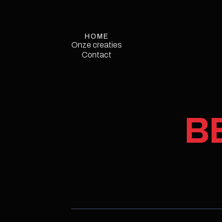
HOME
Onze creaties
Onze creaties
Contact
Contact
Service
Single
B