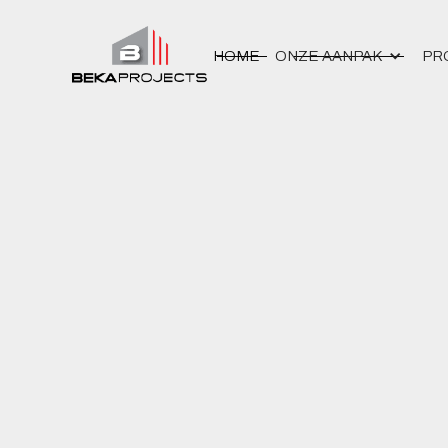
HOME
ONZE AANPAK
PR
ALL
CLOTHING
ACCESSORIES
SOUVENIR