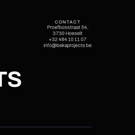
CONTACT
Proefbosstraat 54,
3730 Hoeselt
Style Guide
+32 484 10 11 07
info@bekaprojects.be
Licenses
Instructions
Changelog
TS